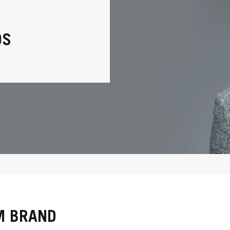
OS
M BRAND