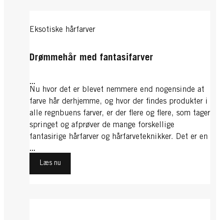
Eksotiske hårfarver
Drømmehår med fantasifarver
...
Nu hvor det er blevet nemmere end nogensinde at
NATURAL & EASY
farve hår derhjemme, og hvor der findes produkter i
alle regnbuens farver, er der flere og flere, som tager
560 Kashmir Lysebrun
springet og afprøver de mange forskellige
fantasirige hårfarver og hårfarveteknikker. Det er en
sjov og kreativ måde at udtrykke din personlighed
...
...
på, og du kan skifte farve lige så ofte, du vil uden
Læs nu
at det kræver de helt store anstrengelser.
Eksotiske hårfarver