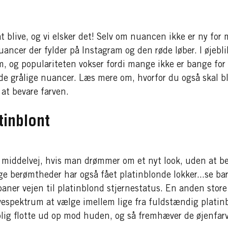
 blive, og vi elsker det! Selv om nuancen ikke er ny for 
ancer der fylder på Instagram og den røde løber. I øjebli
m, og populariteten vokser fordi mange ikke er bange for
lde grålige nuancer. Læs mere om, hvorfor du også skal bl
 at bevare farven.
tinblont
 middelvej, hvis man drømmer om et nyt look, uden at be
ge berømtheder har også fået platinblonde lokker...se ba
r vejen til platinblond stjernestatus. En anden store f
rvespektrum at vælge imellem lige fra fuldstændig platinb
rolig flotte ud op mod huden, og så fremhæver de øjenfar