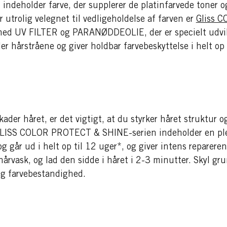
indeholder farve, der supplerer de platinfarvede toner og
 utrolig velegnet til vedligeholdelse af farven er
Gliss 
med UV FILTER og PARANØDDEOLIE, der er specielt udviklet
ler hårstråene og giver holdbar farvebeskyttelse i helt op
der håret, er det vigtigt, at du styrker håret struktur og
. GLISS COLOR PROTECT & SHINE-serien indeholder en p
g går ud i helt op til 12 uger*, og giver intens reparere
r hårvask, og lad den sidde i håret i 2-3 minutter. Skyl 
og farvebestandighed.