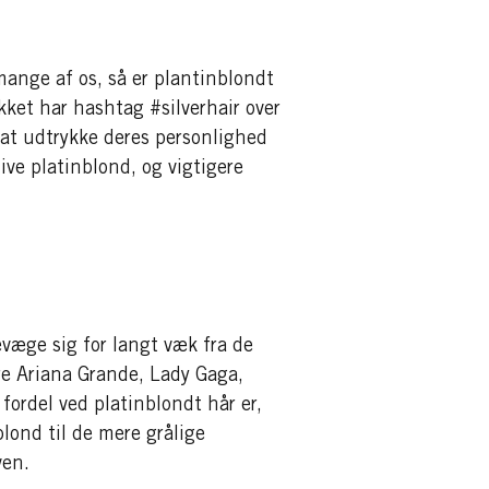
mange af os, så er plantinblondt
kket har hashtag #silverhair over
 at udtrykke deres personlighed
ive platinblond, og vigtigere
væge sig for langt væk fra de
re Ariana Grande, Lady Gaga,
ordel ved platinblondt hår er,
lond til de mere grålige
ven.