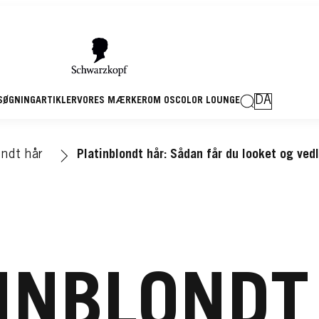
DA
SØGNING
ARTIKLER
VORES MÆRKER
OM OS
COLOR LOUNGE
ondt hår
Platinblondt hår: Sådan får du looket og ved
INBLONDT