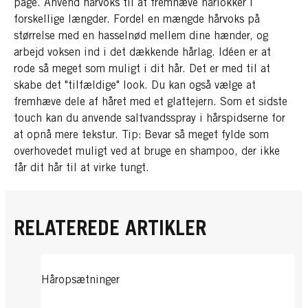
page. Anvend hårvoks til at fremhæve hårlokker i
forskellige længder. Fordel en mængde hårvoks på
størrelse med en hasselnød mellem dine hænder, og
arbejd voksen ind i det dækkende hårlag. Idéen er at
rode så meget som muligt i dit hår. Det er med til at
skabe det "tilfældige" look. Du kan også vælge at
fremhæve dele af håret med et glattejern. Som et sidste
touch kan du anvende saltvandsspray i hårspidserne for
at opnå mere tekstur. Tip:
Bevar så meget fylde som
overhovedet muligt ved at bruge en shampoo, der ikke
får dit hår til at virke tungt.
RELATEREDE ARTIKLER
Håropsætninger