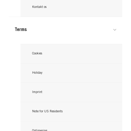
Light Blonde
ROOT RETOUCHER
Kontakt os
Ashy Blonde
Brown
...
Dark Blonde
...
Terms
...
...
Cookies
Holiday
Imprint
Note for US Residents
Optimering