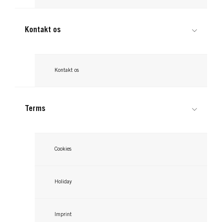
Læs nu
fugtboost. Det er her en conditioner spray kommer
...
Læs nu
til undsætning.
Læs nu
Kontakt os
Kontakt os
Terms
Cookies
Holiday
Imprint