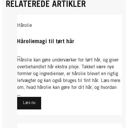
RELATEREDE ARTIKLER
Hårolie
Håroliemagi til tørt hår
...
Hårolie kan gøre underværker for tørt hår, og giver
overbehandlet hår ekstra pleje. Takket være nye
formler og ingredienser, er hårolie blevet en rigtig
letvægter og kan også bruges til fint hår. Læs mere
om, hvad hårolie kan gøre for dit hår, og hvordan
den kan bruges til at bekæmpe tørt hår.
...
Læs nu