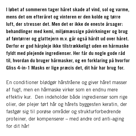
I løbet af sommeren tager håret skade af vind, sol og varme,
mens det om efteråret og vinteren er den kolde og tørre
luft, der stresser det. Men det er ikke de eneste årsager:
behandlinger med kemi, miljømæssige påvirkninger og brug
af føntørrer og glattejern m.v. går også hårdt ud over håret.
Derfor er god hårpleje ikke tilstrækkeligt uden en hårmaske
fyldt med plejende ingredienser. Her får du nogle gode råd
til, hvordan du bruger hårmasker, og en forklaring på hvorfor
Gliss 4-in-1 Masks er lige præcis det, dit hår har brug for.
En conditioner blødgør hårstråene og giver håret masser
af fugt, men en hårmaske virker som en endnu mere
effektiv kur. Den indeholder både ingredienser som rige
olier, der plejer tørt hår og hårets byggesten keratin, der
fastgør sig til porøse områder og strukturforbedrende
proteiner, der kompenserer – med andre ord anti-aging
for dit hår!