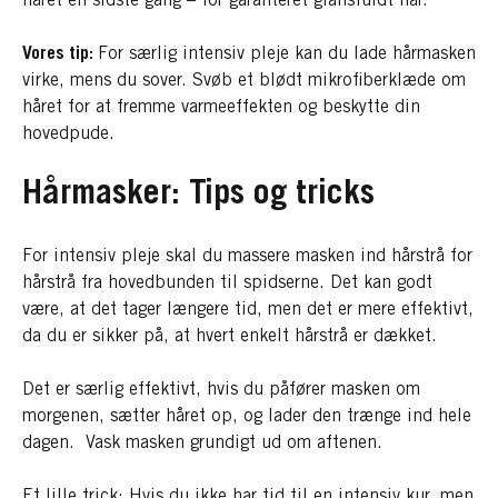
håret en sidste gang – for garanteret glansfuldt hår.
Vores tip:
For særlig intensiv pleje kan du lade hårmasken
virke, mens du sover. Svøb et blødt mikrofiberklæde om
håret for at fremme varmeeffekten og beskytte din
hovedpude.
Hårmasker: Tips og tricks
For intensiv pleje skal du massere masken ind hårstrå for
hårstrå fra hovedbunden til spidserne. Det kan godt
være, at det tager længere tid, men det er mere effektivt,
da du er sikker på, at hvert enkelt hårstrå er dækket.
Det er særlig effektivt, hvis du påfører masken om
morgenen, sætter håret op, og lader den trænge ind hele
dagen. Vask masken grundigt ud om aftenen.
Et lille trick: Hvis du ikke har tid til en intensiv kur, men